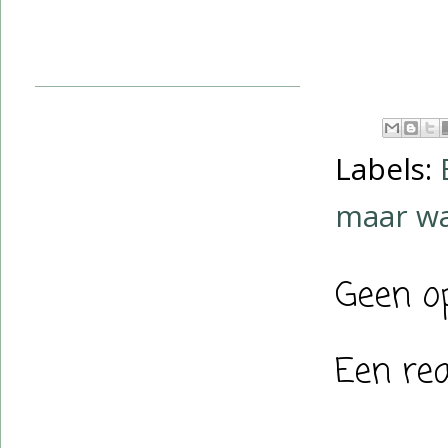
Labels:
maar w
Geen o
Een rea