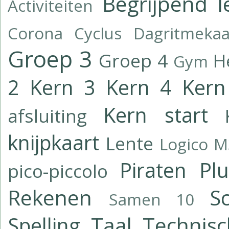
Begrijpend l
Activiteiten
Corona
Cyclus
Dagritmekaa
Groep 3
Groep 4
H
Gym
2
Kern 3
Kern 4
Kern
Kern start
afsluiting
knijpkaart
Lente
Logico
M
Piraten
Pl
pico-piccolo
Rekenen
Sc
Samen 10
Taal
Technisc
Spelling