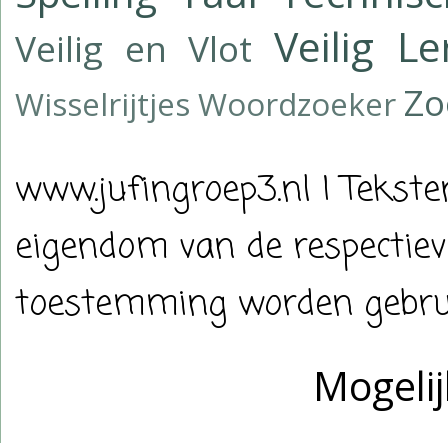
Veilig L
Veilig en Vlot
Z
Wisselrijtjes
Woordzoeker
www.jufingroep3.nl | Tekste
eigendom van de respectiev
toestemming worden gebrui
Mogeli