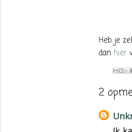
Heb je ze
dan
hier
v
2 opme
Unk
Ik k