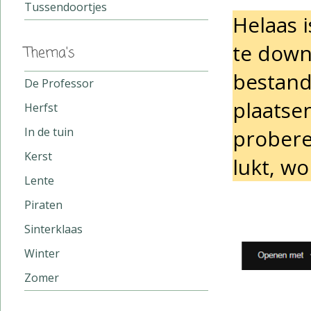
Tussendoortjes
Helaas 
te downl
Thema's
bestand
De Professor
plaatsen
Herfst
In de tuin
probere
Kerst
lukt, wo
Lente
Piraten
Sinterklaas
Winter
Zomer