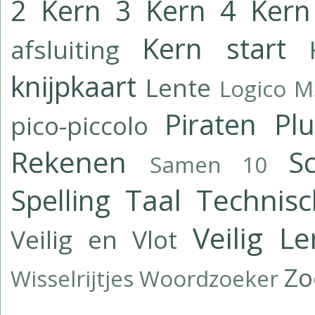
2
Kern 3
Kern 4
Kern
Kern start
afsluiting
knijpkaart
Lente
Logico
M
Piraten
Pl
pico-piccolo
Rekenen
Sc
Samen 10
Taal
Technisc
Spelling
Veilig L
Veilig en Vlot
Z
Wisselrijtjes
Woordzoeker