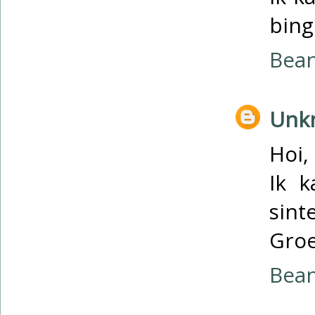
bing
Bea
Unk
Hoi,
Ik 
sint
Groe
Bea