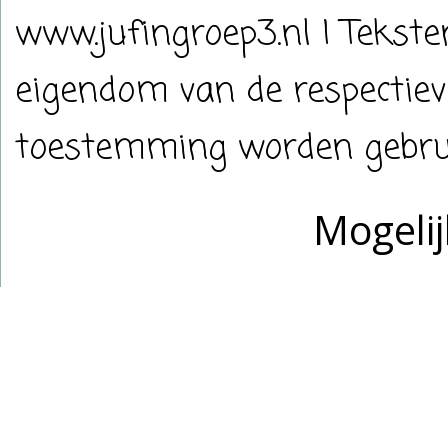
www.jufingroep3.nl | Tekste
eigendom van de respectiev
toestemming worden gebrui
Mogeli