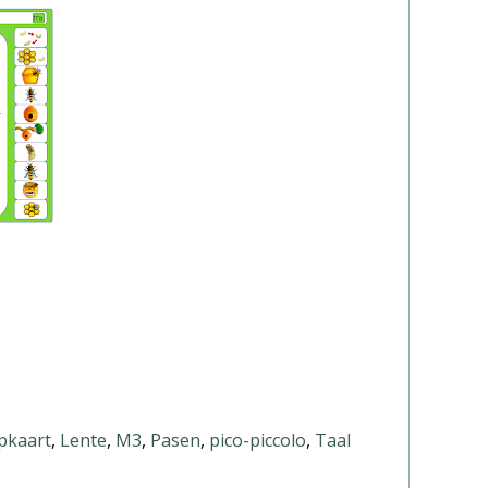
jpkaart
,
Lente
,
M3
,
Pasen
,
pico-piccolo
,
Taal