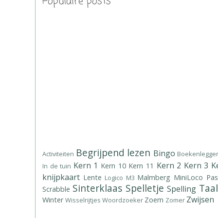
Populaire posts
Begrijpend lezen
Bingo
Activiteiten
Boekenlegge
Kern 1
Kern 2
Kern 3
K
Kern 10
Kern 11
In de tuin
knijpkaart
Lente
Malmberg
MiniLoco
Pas
Logico
M3
Sinterklaas
Spelletje
Taal
Spelling
Scrabble
Zwijsen
Winter
Zoem
Wisselrijtjes
Woordzoeker
Zomer