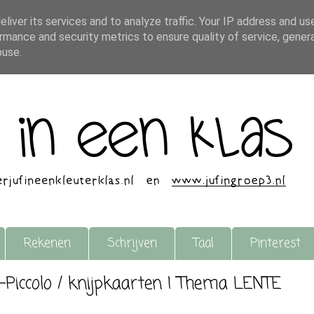
liver its services and to analyze traffic. Your IP address and us
rmance and security metrics to ensure quality of service, gene
buse.
Rekenen
Schrijven
Taal
Pinterest
o-Piccolo / knijpkaarten | Thema LENTE