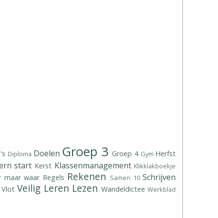
Groep 3
Doelen
's
Groep 4
Herfst
Diploma
Gym
ern start
Klassenmanagement
Kerst
Klikklakboekje
Rekenen
Schrijven
r maar waar
Regels
Samen 10
Veilig Leren Lezen
 Vlot
Wandeldictee
Werkblad