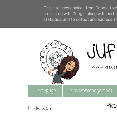
This site uses cookies from Google to de
are shared with Google along with perfo
statistics, and to detect and address a
Homepage
Klassenmanagement
Pic
In de klas