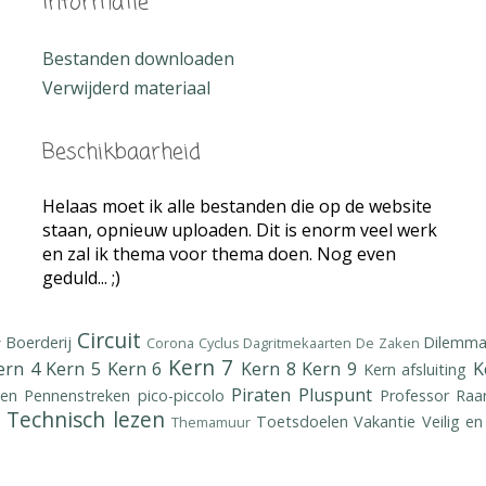
Informatie
Bestanden downloaden
Verwijderd materiaal
Beschikbaarheid
Helaas moet ik alle bestanden die op de website
staan, opnieuw uploaden. Dit is enorm veel werk
en zal ik thema voor thema doen. Nog even
geduld... ;)
Circuit
Boerderij
Dilemma
r
Corona
Cyclus
Dagritmekaarten
De Zaken
Kern 7
ern 4
Kern 5
Kern 6
Kern 8
Kern 9
K
Kern afsluiting
Piraten
Pluspunt
en
Pennenstreken
pico-piccolo
Professor
Raa
Technisch lezen
Toetsdoelen
Vakantie
Veilig en
Themamuur