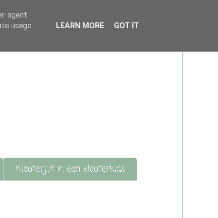
er-agent
rate usage
LEARN MORE
GOT IT
Kleuterjuf in een kleuterklas