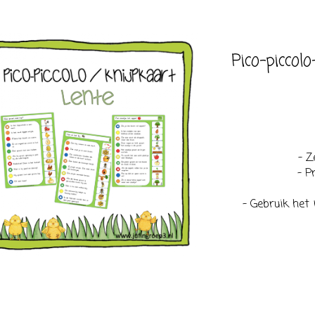
Pico-piccol
- Z
- P
- Gebruik het 