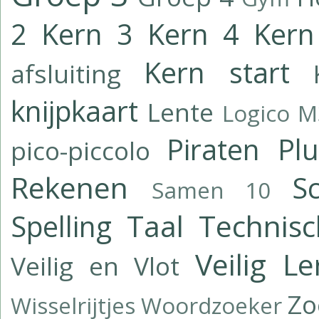
2
Kern 3
Kern 4
Kern
Kern start
afsluiting
knijpkaart
Lente
Logico
M
Piraten
Pl
pico-piccolo
Rekenen
Sc
Samen 10
Taal
Technisc
Spelling
Veilig L
Veilig en Vlot
Z
Wisselrijtjes
Woordzoeker