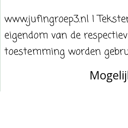
www.jufingroep3.nl | Tekste
eigendom van de respectiev
toestemming worden gebrui
Mogeli