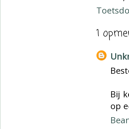
Toetsdo
1 opme
Unk
Best
Bij 
op e
Bea